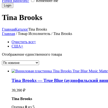
Forgot password?
Remember me
Tina Brooks
Главная
Каталог
Tina Brooks
Главная
/ Товар Исполнитель / Tina Brooks
Очистить все
×
США
×
Отображение единственного товара
Tina Brooks — True Blue (аудиофильский вини
39,390
₽
Tina Brooks
Оценка
0
из 5