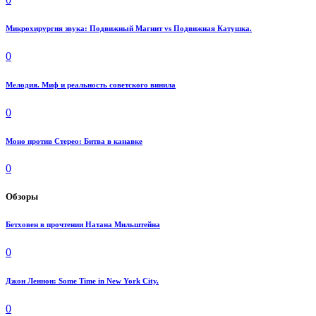
Микрохирургия звука: Подвижный Магнит vs Подвижная Катушка.
0
Мелодия. Миф и реальность советского винила
0
Моно против Стерео: Битва в канавке
0
Обзоры
Бетховен в прочтении Натана Мильштейна
0
Джон Леннон: Some Time in New York City.
0