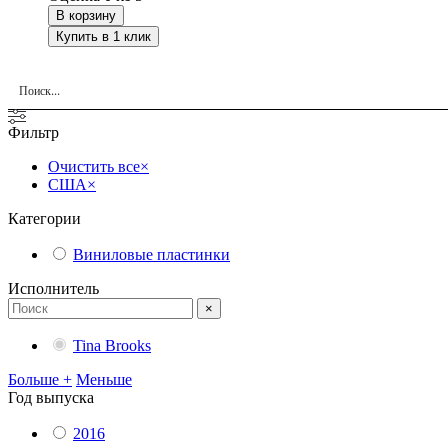
В корзину
Купить в 1 клик
Фильтр
Очистить все
×
США
×
Категории
Виниловые пластинки
Исполнитель
×
Tina Brooks
Больше +
Меньше
Год выпуска
2016