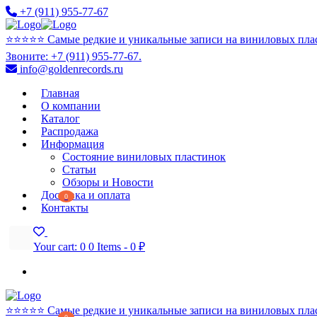
+7 (911) 955-77-67
⭐️⭐️⭐️⭐️⭐️ Самые редкие и уникальные записи на виниловых пла
Звоните: +7 (911) 955-77-67.
info@goldenrecords.ru
Главная
О компании
Каталог
Распродажа
Информация
Состояние виниловых пластинок
Статьи
Обзоры и Новости
Доставка и оплата
0
Контакты
Your cart:
0
0 Items
-
0 ₽
⭐️⭐️⭐️⭐️⭐️ Самые редкие и уникальные записи на виниловых пла