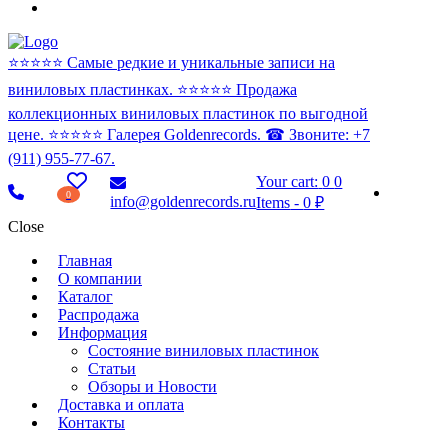
⭐️⭐️⭐️⭐️⭐️ Самые редкие и уникальные записи на
виниловых пластинках. ⭐️⭐️⭐️⭐️⭐️ Продажа
коллекционных виниловых пластинок по выгодной
цене. ⭐️⭐️⭐️⭐️⭐️ Галерея Goldenrecords. ☎ Звоните: +7
(911) 955-77-67.
Your cart:
0
0
0
info@goldenrecords.ru
Items
-
0 ₽
Close
Главная
О компании
Каталог
Распродажа
Информация
Состояние виниловых пластинок
Статьи
Обзоры и Новости
Доставка и оплата
Контакты