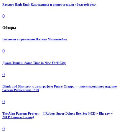
Рассвет High-End: Как техника и винил создали «Золотой век»
0
Обзоры
Бетховен в прочтении Натана Мильштейна
0
Джон Леннон: Some Time in New York City.
0
Blinds and Shutters» с автографом Ринго Старра — лимитированное издание
Genesis Publications 1990
0
The Alan Parsons Project — I Robot: Super Deluxe Box Set (4CD + Blu-ray +
2×LP + книга + мерч)
0