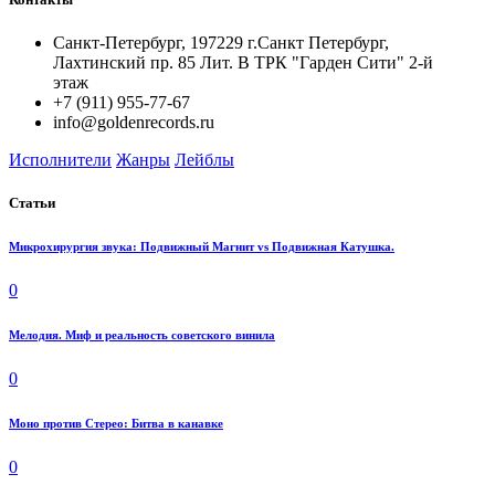
Санкт-Петербург, 197229 г.Санкт Петербург,
Лахтинский пр. 85 Лит. B ТРК "Гарден Сити" 2-й
этаж
+7 (911) 955-77-67
info@goldenrecords.ru
Исполнители
Жанры
Лейблы
Статьи
Микрохирургия звука: Подвижный Магнит vs Подвижная Катушка.
0
Мелодия. Миф и реальность советского винила
0
Моно против Стерео: Битва в канавке
0