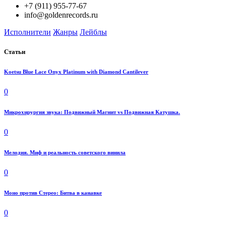
+7 (911) 955-77-67
info@goldenrecords.ru
Исполнители
Жанры
Лейблы
Статьи
Koetsu Blue Lace Onyx Platinum with Diamond Cantilever
0
Микрохирургия звука: Подвижный Магнит vs Подвижная Катушка.
0
Мелодия. Миф и реальность советского винила
0
Моно против Стерео: Битва в канавке
0