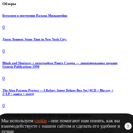
Обзоры
Бетховен в прочтении Натана Мильштейна
0
Джон Леннон: Some Time in New York City.
0
Blinds and Shutters» с автографом Ринго Старра — лимитированное издание
Genesis Publications 1990
0
The Alan Parsons Project — I Robot: Super Deluxe Box Set (4CD + Blu-ray +
2×LP + книга + мерч)
0
GoldenRecords © 2026 Все права защищены
Мы используем
cookie
- они помогают нам понять, как вы
Политика конфиденциальности
взаимодействуете с нашим сайтом и сделать его удобнее и
╳
лучше