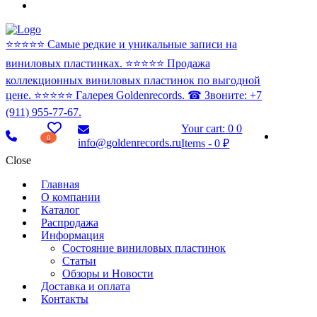
⭐️⭐️⭐️⭐️⭐️ Самые редкие и уникальные записи на
виниловых пластинках. ⭐️⭐️⭐️⭐️⭐️ Продажа
коллекционных виниловых пластинок по выгодной
цене. ⭐️⭐️⭐️⭐️⭐️ Галерея Goldenrecords. ☎ Звоните: +7
(911) 955-77-67.
Your cart:
0
0
0
info@goldenrecords.ru
Items
-
0 ₽
Close
Главная
О компании
Каталог
Распродажа
Информация
Состояние виниловых пластинок
Статьи
Обзоры и Новости
Доставка и оплата
Контакты