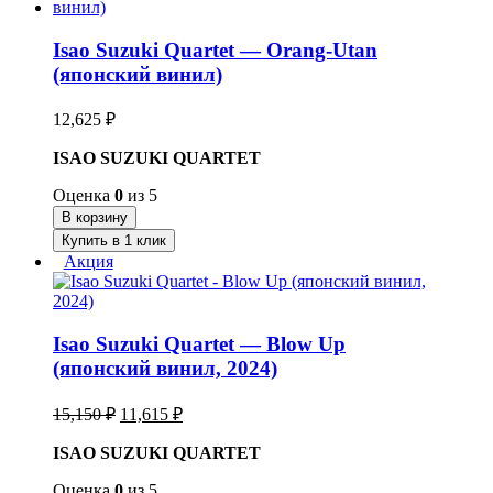
Isao Suzuki Quartet — Orang-Utan
(японский винил)
12,625
₽
ISAO SUZUKI QUARTET
Оценка
0
из 5
В корзину
Купить в 1 клик
Акция
Isao Suzuki Quartet — Blow Up
(японский винил, 2024)
Первоначальная
Текущая
15,150
₽
11,615
₽
цена
цена:
составляла
ISAO SUZUKI QUARTET
11,615 ₽.
15,150 ₽.
Оценка
0
из 5