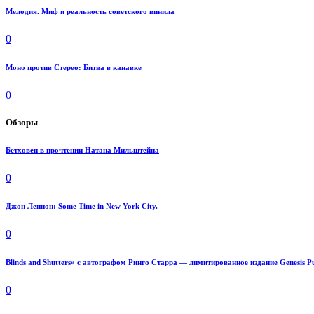
Мелодия. Миф и реальность советского винила
0
Моно против Стерео: Битва в канавке
0
Обзоры
Бетховен в прочтении Натана Мильштейна
0
Джон Леннон: Some Time in New York City.
0
Blinds and Shutters» с автографом Ринго Старра — лимитированное издание Genesis Pu
0