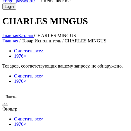
Forgot password?
Remember me
CHARLES MINGUS
Главная
Каталог
CHARLES MINGUS
Главная
/ Товар Исполнитель / CHARLES MINGUS
Очистить все
×
1976
×
Товаров, соответствующих вашему запросу, не обнаружено.
Очистить все
×
1976
×
Фильтр
Очистить все
×
1976
×