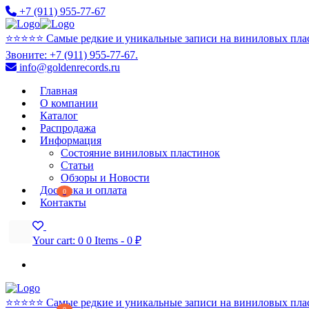
+7 (911) 955-77-67
⭐️⭐️⭐️⭐️⭐️ Самые редкие и уникальные записи на виниловых пла
Звоните: +7 (911) 955-77-67.
info@goldenrecords.ru
Главная
О компании
Каталог
Распродажа
Информация
Состояние виниловых пластинок
Статьи
Обзоры и Новости
Доставка и оплата
0
Контакты
Your cart:
0
0 Items
-
0 ₽
⭐️⭐️⭐️⭐️⭐️ Самые редкие и уникальные записи на виниловых пла