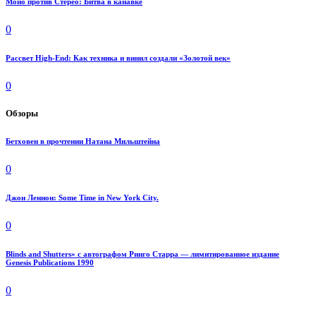
Моно против Стерео: Битва в канавке
0
Рассвет High-End: Как техника и винил создали «Золотой век»
0
Обзоры
Бетховен в прочтении Натана Мильштейна
0
Джон Леннон: Some Time in New York City.
0
Blinds and Shutters» с автографом Ринго Старра — лимитированное издание
Genesis Publications 1990
0