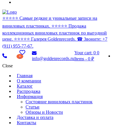
⭐️⭐️⭐️⭐️⭐️ Самые редкие и уникальные записи на
виниловых пластинках. ⭐️⭐️⭐️⭐️⭐️ Продажа
коллекционных виниловых пластинок по выгодной
цене. ⭐️⭐️⭐️⭐️⭐️ Галерея Goldenrecords. ☎ Звоните: +7
(911) 955-77-67.
Your cart:
0
0
0
info@goldenrecords.ru
Items
-
0 ₽
Close
Главная
О компании
Каталог
Распродажа
Информация
Состояние виниловых пластинок
Статьи
Обзоры и Новости
Доставка и оплата
Контакты