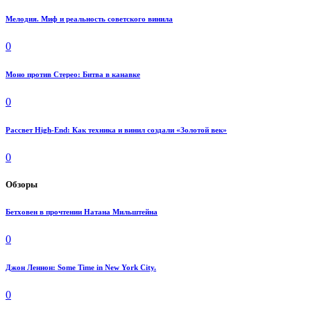
Мелодия. Миф и реальность советского винила
0
Моно против Стерео: Битва в канавке
0
Рассвет High-End: Как техника и винил создали «Золотой век»
0
Обзоры
Бетховен в прочтении Натана Мильштейна
0
Джон Леннон: Some Time in New York City.
0