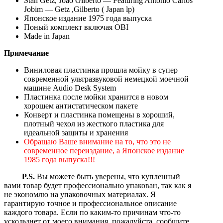
Stan Getz, Joao Gilberto — Featuring Antonio Carlos
Jobim — Getz ,Gilberto ( Japan lp)
Японское издание 1975 года выпуска
Поный комплект включая OBI
Made in Japan
Примечание
Виниловая пластинка прошла мойку в супер
современной ультразвуковой немецкой моечной
машине Audio Desk System
Пластинка после мойки хранится в новом
хорошем антистатическом пакете
Конверт и пластинка помещены в хороший,
плотный чехол из жесткого пластика для
идеальной защиты и хранения
Обращаю Ваше внимание на то, что это не
современное переиздание, а Японское издание
1985 года выпуска!!!
P.S.
Вы можете быть уверены, что купленный
вами товар будет профессионально упакован, так как я
не экономлю на упаковочных материалах. Я
гарантирую точное и профессиональное описание
каждого товара. Если по каким-то причинам что-то
ускользнет от моего внимания, пожалуйста, сообщите