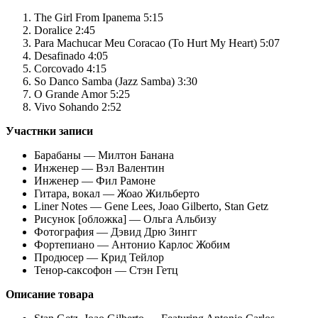
The Girl From Ipanema 5:15
Doralice 2:45
Para Machucar Meu Coracao (To Hurt My Heart) 5:07
Desafinado 4:05
Corcovado 4:15
So Danco Samba (Jazz Samba) 3:30
O Grande Amor 5:25
Vivo Sohando 2:52
Участнки записи
Барабаны — Милтон Банана
Инженер — Вэл Валентин
Инженер — Фил Рамоне
Гитара, вокал — Жоао Жильберто
Liner Notes — Gene Lees, Joao Gilberto, Stan Getz
Рисунок [обложка] — Ольга Альбизу
Фотография — Дэвид Дрю Зингг
Фортепиано — Антонио Карлос Жобим
Продюсер — Крид Тейлор
Тенор-саксофон — Стэн Гетц
Описание
товара