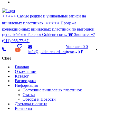
⭐️⭐️⭐️⭐️⭐️ Самые редкие и уникальные записи на
виниловых пластинках. ⭐️⭐️⭐️⭐️⭐️ Продажа
коллекционных виниловых пластинок по выгодной
цене. ⭐️⭐️⭐️⭐️⭐️ Галерея Goldenrecords. ☎ Звоните: +7
(911) 955-77-67.
Your cart:
0
0
0
info@goldenrecords.ru
Items
-
0 ₽
Close
Главная
О компании
Каталог
Распродажа
Информация
Состояние виниловых пластинок
Статьи
Обзоры и Новости
Доставка и оплата
Контакты