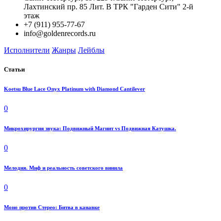
Лахтинский пр. 85 Лит. B ТРК "Гарден Сити" 2-й
этаж
+7 (911) 955-77-67
info@goldenrecords.ru
Исполнители
Жанры
Лейблы
Статьи
Koetsu Blue Lace Onyx Platinum with Diamond Cantilever
0
Микрохирургия звука: Подвижный Магнит vs Подвижная Катушка.
0
Мелодия. Миф и реальность советского винила
0
Моно против Стерео: Битва в канавке