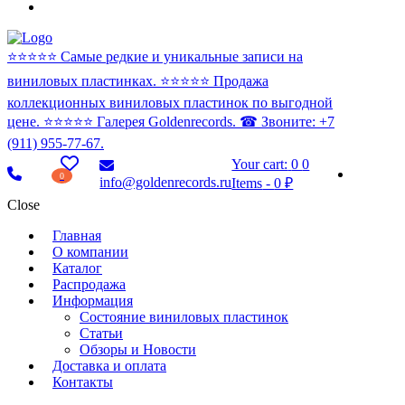
⭐️⭐️⭐️⭐️⭐️ Самые редкие и уникальные записи на
виниловых пластинках. ⭐️⭐️⭐️⭐️⭐️ Продажа
коллекционных виниловых пластинок по выгодной
цене. ⭐️⭐️⭐️⭐️⭐️ Галерея Goldenrecords. ☎ Звоните: +7
(911) 955-77-67.
Your cart:
0
0
0
info@goldenrecords.ru
Items
-
0 ₽
Close
Главная
О компании
Каталог
Распродажа
Информация
Состояние виниловых пластинок
Статьи
Обзоры и Новости
Доставка и оплата
Контакты