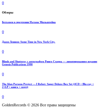
0
Обзоры
Бетховен в прочтении Натана Мильштейна
0
Джон Леннон: Some Time in New York City.
0
Blinds and Shutters» с автографом Ринго Старра — лимитированное издание
Genesis Publications 1990
0
The Alan Parsons Project — I Robot: Super Deluxe Box Set (4CD + Blu-ray +
2×LP + книга + мерч)
0
GoldenRecords © 2026 Все права защищены