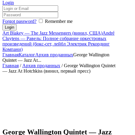
Login
Forgot password?
Remember me
Art Blakey — The Jazz Messengers (винил, США)
André
Cluytens — Равель: Полное собрание оркестровых
произведений (бокс-сет, лейбл Электрик Рекординг
Компани)
Главная
Каталог
Архив проданных
George Wallington
Quintet — Jazz At...
Главная
/
Архив проданных
/ George Wallington Quintet
— Jazz At Hotchkiss (винил, первый пресс)
George Wallington Quintet — Jazz