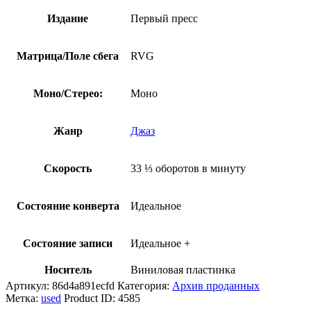
Издание
Первый пресс
Матрица/Поле сбега
RVG
Моно/Стерео:
Моно
Жанр
Джаз
Скорость
33 ⅓ оборотов в минуту
Состояние конверта
Идеальное
Состояние записи
Идеальное +
Носитель
Виниловая пластинка
Артикул:
86d4a891ecfd
Категория:
Архив проданных
Метка:
used
Product ID:
4585