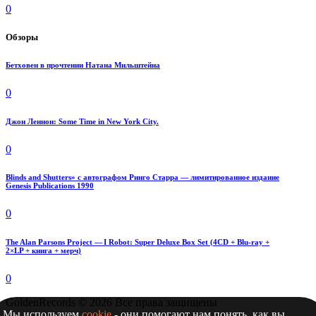
0
Обзоры
Бетховен в прочтении Натана Мильштейна
0
Джон Леннон: Some Time in New York City.
0
Blinds and Shutters» с автографом Ринго Старра — лимитированное издание
Genesis Publications 1990
0
The Alan Parsons Project — I Robot: Super Deluxe Box Set (4CD + Blu-ray +
2×LP + книга + мерч)
0
GoldenRecords © 2026 Все права защищены
Мы используем
cookie
- они помогают нам понять, как вы