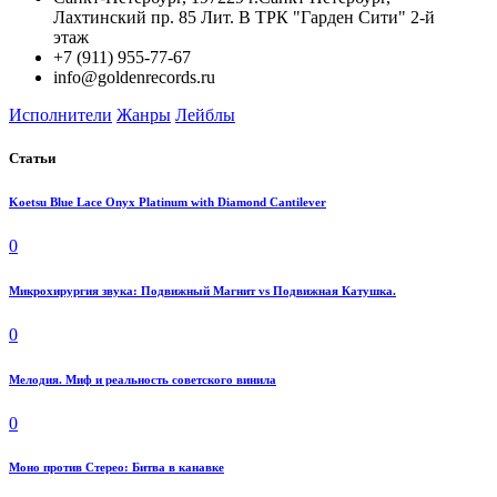
Лахтинский пр. 85 Лит. B ТРК "Гарден Сити" 2-й
этаж
+7 (911) 955-77-67
info@goldenrecords.ru
Исполнители
Жанры
Лейблы
Статьи
Koetsu Blue Lace Onyx Platinum with Diamond Cantilever
0
Микрохирургия звука: Подвижный Магнит vs Подвижная Катушка.
0
Мелодия. Миф и реальность советского винила
0
Моно против Стерео: Битва в канавке