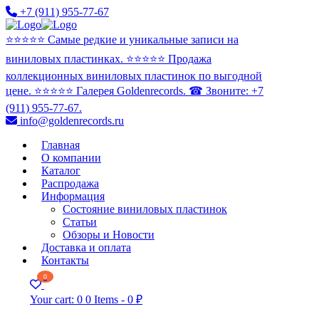
+7 (911) 955-77-67
⭐️⭐️⭐️⭐️⭐️ Самые редкие и уникальные записи на
виниловых пластинках. ⭐️⭐️⭐️⭐️⭐️ Продажа
коллекционных виниловых пластинок по выгодной
цене. ⭐️⭐️⭐️⭐️⭐️ Галерея Goldenrecords. ☎ Звоните: +7
(911) 955-77-67.
info@goldenrecords.ru
Главная
О компании
Каталог
Распродажа
Информация
Состояние виниловых пластинок
Статьи
Обзоры и Новости
Доставка и оплата
Контакты
0
Your cart:
0
0 Items
-
0 ₽