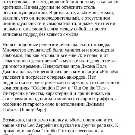
отсутствовала в самодовольной личности музыкальных
критиков. Ничем другим не объяснить столь
негативную реакцию. В результате, альбом высмеяли,
заявили, что он непоследовательный, с отсутствием
индивидуальности и самобытности, и даже, что песни
не имеют смысловой связи между собой, а просто
записаны подряд без всякого смысла.
Но все подобные рецензии очень далеки от правды.
Множество слушателей были удивлены и восхищены
альбомом, так как это были все еще 70-е годы, и от
“счастливого десятилетия” в музыке их отделяло не так
уж много времени. Невероятная игра Джона Пола
Джонса на акустической гитаре в композиции «Friends»
увлекает и потрясает с первых аккордов. Нет
недостатка и в электрической гитаре, как это показано в
композициях “Celebration Day» и “Out On the Tiles».
Интересные тексты, характерный и яркий вокал, на
фоне звуков мандолины и мощных гитарных риффов, а
особенно гитарного соло в исполнении Джимми
Пэйджа (Jimmy Page).
Возможно, на низкую оценку альбома повлияло и то,
какие хиты Led Zeppelin выпускал на других релизах. К
примеру, в альбом “Untitled“ входит легендарная