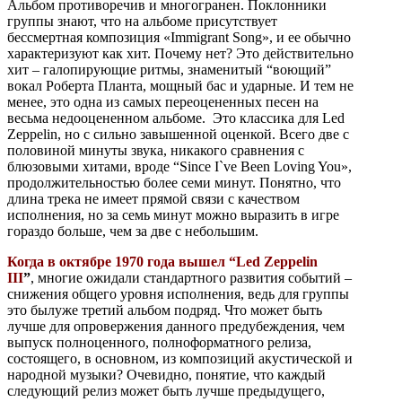
Альбом противоречив и многогранен. Поклонники
группы знают, что на альбоме присутствует
бессмертная композиция «Immigrant Song», и ее обычно
характеризуют как хит. Почему нет? Это действительно
хит – галопирующие ритмы, знаменитый “воющий”
вокал Роберта Планта, мощный бас и ударные. И тем не
менее, это одна из самых переоцененных песен на
весьма недооцененном альбоме. Это классика для Led
Zeppelin, но с сильно завышенной оценкой. Всего две с
половиной минуты звука, никакого сравнения с
блюзовыми хитами, вроде “Since I`ve Been Loving You»,
продолжительностью более семи минут. Понятно, что
длина трека не имеет прямой связи с качеством
исполнения, но за семь минут можно выразить в игре
гораздо больше, чем за две с небольшим.
Когда в октябре 1970 года вышел “Led Zeppelin
III
”
, многие ожидали стандартного развития событий –
снижения общего уровня исполнения, ведь для группы
это былуже третий альбом подряд. Что может быть
лучше для опровержения данного предубеждения, чем
выпуск полноценного, полноформатного релиза,
состоящего, в основном, из композиций акустической и
народной музыки? Очевидно, понятие, что каждый
следующий релиз может быть лучше предыдущего,