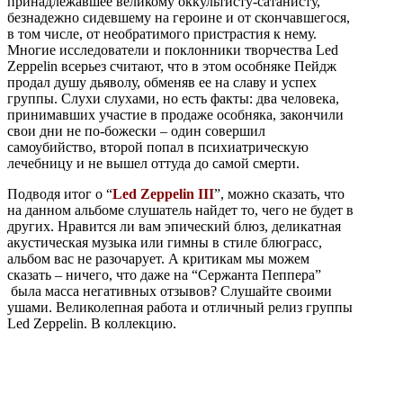
принадлежавшее великому оккультисту-сатанисту,
безнадежно сидевшему на героине и от скончавшегося,
в том числе, от необратимого пристрастия к нему.
Многие исследователи и поклонники творчества Led
Zeppelin всерьез считают, что в этом особняке Пейдж
продал душу дьяволу, обменяв ее на славу и успех
группы. Слухи слухами, но есть факты: два человека,
принимавших участие в продаже особняка, закончили
свои дни не по-божески – один совершил
самоубийство, второй попал в психиатрическую
лечебницу и не вышел оттуда до самой смерти.
Подводя итог о “
Led Zeppelin III
”, можно сказать, что
на данном альбоме слушатель найдет то, чего не будет в
других. Нравится ли вам эпический блюз, деликатная
акустическая музыка или гимны в стиле блюграсс,
альбом вас не разочарует. А критикам мы можем
сказать – ничего, что даже на “Сержанта Пеппера”
была масса негативных отзывов? Слушайте своими
ушами. Великолепная работа и отличный релиз группы
Led Zeppelin. В коллекцию.