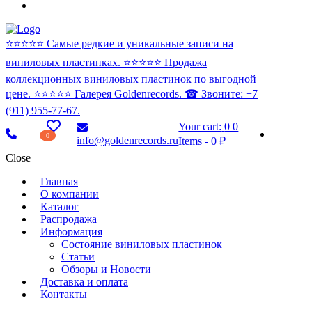
⭐️⭐️⭐️⭐️⭐️ Самые редкие и уникальные записи на
виниловых пластинках. ⭐️⭐️⭐️⭐️⭐️ Продажа
коллекционных виниловых пластинок по выгодной
цене. ⭐️⭐️⭐️⭐️⭐️ Галерея Goldenrecords. ☎ Звоните: +7
(911) 955-77-67.
Your cart:
0
0
0
info@goldenrecords.ru
Items
-
0 ₽
Close
Главная
О компании
Каталог
Распродажа
Информация
Состояние виниловых пластинок
Статьи
Обзоры и Новости
Доставка и оплата
Контакты