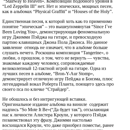
“Stairway to Heaven». Композиции подобного уровня в
“Led Zeppelin III” нет. Нет и эпических, мощных песен,
как в альбомах “Physical Graffiti” и “Houses of the Holy”.
Единственная песня, к которой хоть как-то применимо
понятие “эпическая” – это вышеупомянутая “Since I`ve
Been Loving You», демонстрирующая феноменальную
игру Джимми Пэйджа на гитаре, и превосходную
партию клавишных Джона Пола Джонса. Но данное
заявление отнюдь не означает, что в альбоме больше
слушать нечего. Роскошна композиция “Tangerine», о
любви, о прошлом, о том, чего не вернуть — чувства,
знакомые каждому человеку, сопровождаемые
великолепный 12-тактной игрой на гитаре. Одна из
лучших песен в альбоме, “Bron-Y-Aur Stomp»,
демонстрирует отличную игру Пейджа и Бонэма, плюс
легендарный вокал Роберта Планта, поющего здесь про
своего пса по кличке “Страйдер”.
Не обошлось и без интригующей вставки.
Оригинальное издание альбома на виниле содержит
надпись “So Mote It Be»(“Да будет так”), отсылающая
нас к личности Алистера Кроули, у которого Пэйдж
позаимствовал эту фразу. Джимми настолько
восхищался Кроули, что даже приобрел поместье, ранее