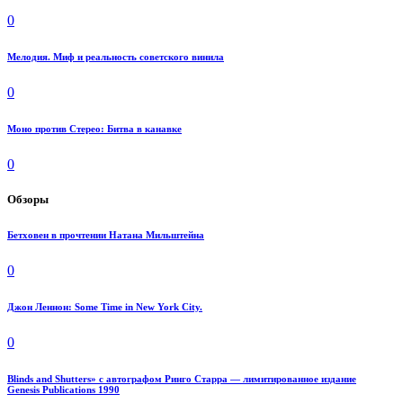
0
Мелодия. Миф и реальность советского винила
0
Моно против Стерео: Битва в канавке
0
Обзоры
Бетховен в прочтении Натана Мильштейна
0
Джон Леннон: Some Time in New York City.
0
Blinds and Shutters» с автографом Ринго Старра — лимитированное издание
Genesis Publications 1990