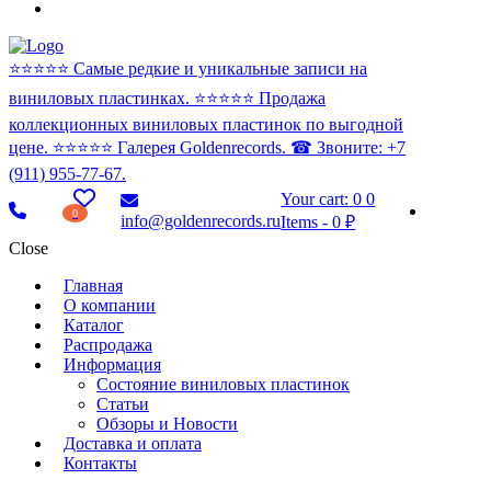
⭐️⭐️⭐️⭐️⭐️ Самые редкие и уникальные записи на
виниловых пластинках. ⭐️⭐️⭐️⭐️⭐️ Продажа
коллекционных виниловых пластинок по выгодной
цене. ⭐️⭐️⭐️⭐️⭐️ Галерея Goldenrecords. ☎ Звоните: +7
(911) 955-77-67.
Your cart:
0
0
0
info@goldenrecords.ru
Items
-
0 ₽
Close
Главная
О компании
Каталог
Распродажа
Информация
Состояние виниловых пластинок
Статьи
Обзоры и Новости
Доставка и оплата
Контакты