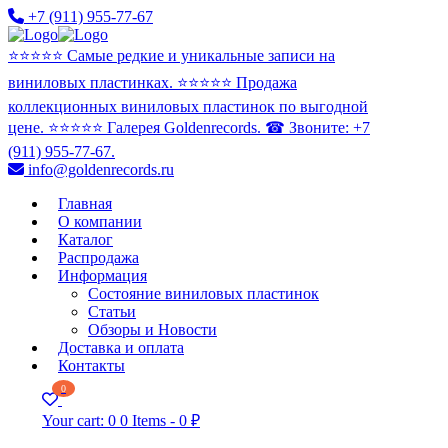
+7 (911) 955-77-67
⭐️⭐️⭐️⭐️⭐️ Самые редкие и уникальные записи на
виниловых пластинках. ⭐️⭐️⭐️⭐️⭐️ Продажа
коллекционных виниловых пластинок по выгодной
цене. ⭐️⭐️⭐️⭐️⭐️ Галерея Goldenrecords. ☎ Звоните: +7
(911) 955-77-67.
info@goldenrecords.ru
Главная
О компании
Каталог
Распродажа
Информация
Состояние виниловых пластинок
Статьи
Обзоры и Новости
Доставка и оплата
Контакты
0
Your cart:
0
0 Items
-
0 ₽