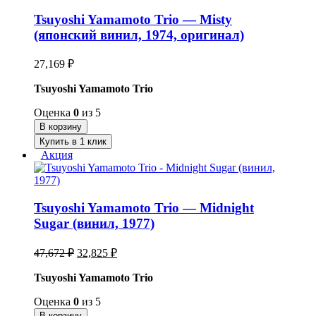
Tsuyoshi Yamamoto Trio — Misty
(японский винил, 1974, оригинал)
27,169
₽
Tsuyoshi Yamamoto Trio
Оценка
0
из 5
В корзину
Купить в 1 клик
Акция
Tsuyoshi Yamamoto Trio — Midnight
Sugar (винил, 1977)
Первоначальная
Текущая
47,672
₽
32,825
₽
цена
цена:
составляла
Tsuyoshi Yamamoto Trio
32,825 ₽.
47,672 ₽.
Оценка
0
из 5
В корзину