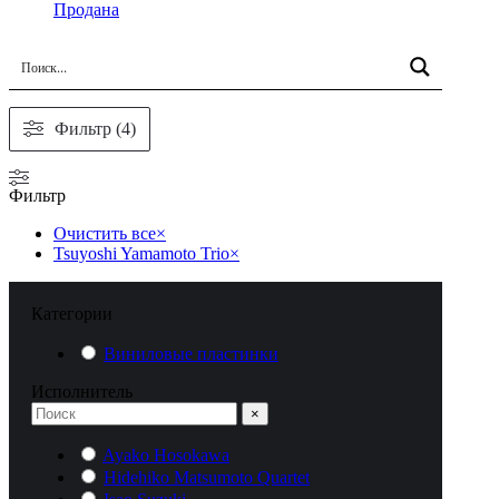
Продана
Фильтр (4)
Фильтр
Очистить все
×
Tsuyoshi Yamamoto Trio
×
Категории
Виниловые пластинки
Исполнитель
×
Ayako Hosokawa
Hidehiko Matsumoto Quartet