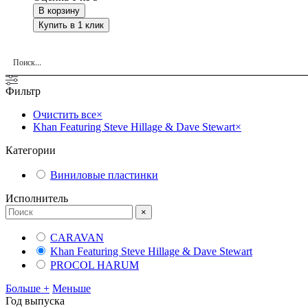
В корзину
Купить в 1 клик
Фильтр
Очистить все
×
Khan Featuring Steve Hillage & Dave Stewart
×
Категории
Виниловые пластинки
Исполнитель
×
CARAVAN
Khan Featuring Steve Hillage & Dave Stewart
PROCOL HARUM
Больше +
Меньше
Год выпуска