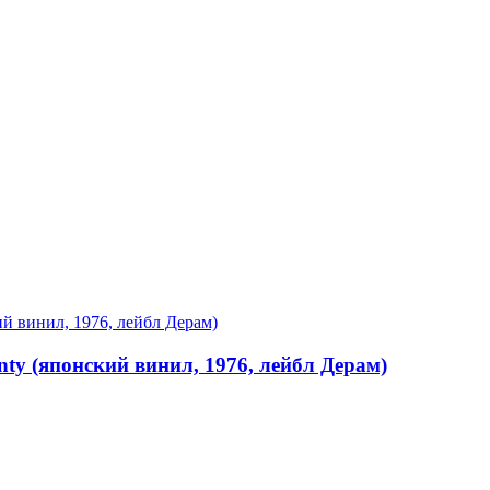
anty (японский винил, 1976, лейбл Дерам)