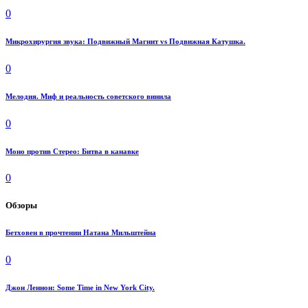
0
Микрохирургия звука: Подвижный Магнит vs Подвижная Катушка.
0
Мелодия. Миф и реальность советского винила
0
Моно против Стерео: Битва в канавке
0
Обзоры
Бетховен в прочтении Натана Мильштейна
0
Джон Леннон: Some Time in New York City.