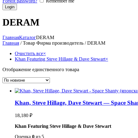
Forgot password?
Remember me
DERAM
Главная
Каталог
DERAM
Главная
/ Товар Фирма производитель / DERAM
Очистить все
×
Khan Featuring Steve Hillage & Dave Stewart
×
Отображение единственного товара
Khan, Steve Hillage, Dave Stewart — Space Sh
18,180
₽
Khan Featuring Steve Hillage & Dave Stewart
Оценка
0
из 5