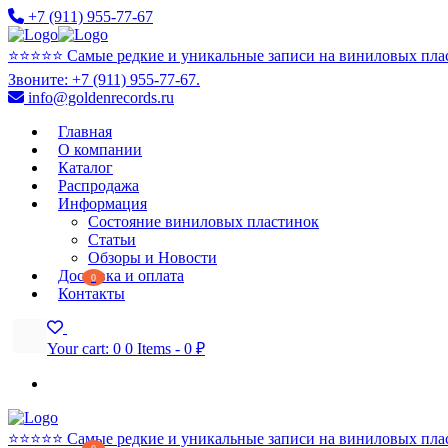
+7 (911) 955-77-67
⭐️⭐️⭐️⭐️⭐️ Самые редкие и уникальные записи на виниловых пла
Звоните: +7 (911) 955-77-67.
info@goldenrecords.ru
Главная
О компании
Каталог
Распродажа
Информация
Состояние виниловых пластинок
Статьи
Обзоры и Новости
Доставка и оплата
0
Контакты
Your cart:
0
0 Items
-
0 ₽
⭐️⭐️⭐️⭐️⭐️ Самые редкие и уникальные записи на виниловых пла