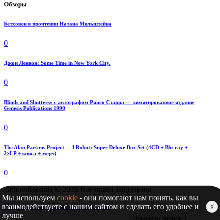
Обзоры
Бетховен в прочтении Натана Мильштейна
0
Джон Леннон: Some Time in New York City.
0
Blinds and Shutters» с автографом Ринго Старра — лимитированное издание
Genesis Publications 1990
0
The Alan Parsons Project — I Robot: Super Deluxe Box Set (4CD + Blu-ray +
2×LP + книга + мерч)
0
GoldenRecords © 2026 Все права защищены
Мы используем
cookie
- они помогают нам понять, как вы
Политика конфиденциальности
взаимодействуете с нашим сайтом и сделать его удобнее и
╳
лучше
Заказать звонок