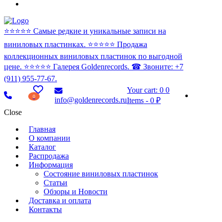
⭐️⭐️⭐️⭐️⭐️ Самые редкие и уникальные записи на
виниловых пластинках. ⭐️⭐️⭐️⭐️⭐️ Продажа
коллекционных виниловых пластинок по выгодной
цене. ⭐️⭐️⭐️⭐️⭐️ Галерея Goldenrecords. ☎ Звоните: +7
(911) 955-77-67.
Your cart:
0
0
0
info@goldenrecords.ru
Items
-
0 ₽
Close
Главная
О компании
Каталог
Распродажа
Информация
Состояние виниловых пластинок
Статьи
Обзоры и Новости
Доставка и оплата
Контакты