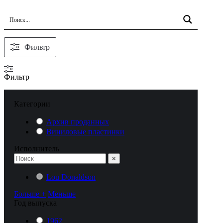
Фильтр
Фильтр
Категории
Архив проданных
Виниловые пластинки
Исполнитель
×
Lou Donaldson
Больше +
Меньше
Год выпуска
1962