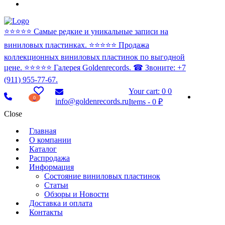
⭐️⭐️⭐️⭐️⭐️ Самые редкие и уникальные записи на
виниловых пластинках. ⭐️⭐️⭐️⭐️⭐️ Продажа
коллекционных виниловых пластинок по выгодной
цене. ⭐️⭐️⭐️⭐️⭐️ Галерея Goldenrecords. ☎ Звоните: +7
(911) 955-77-67.
Your cart:
0
0
0
info@goldenrecords.ru
Items
-
0 ₽
Close
Главная
О компании
Каталог
Распродажа
Информация
Состояние виниловых пластинок
Статьи
Обзоры и Новости
Доставка и оплата
Контакты