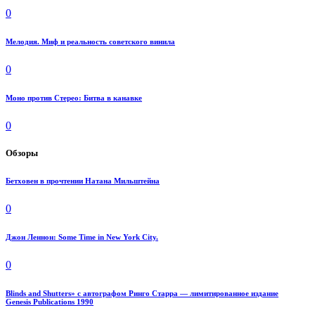
0
Мелодия. Миф и реальность советского винила
0
Моно против Стерео: Битва в канавке
0
Обзоры
Бетховен в прочтении Натана Мильштейна
0
Джон Леннон: Some Time in New York City.
0
Blinds and Shutters» с автографом Ринго Старра — лимитированное издание
Genesis Publications 1990