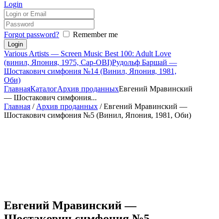
Login
Forgot password?
Remember me
Various Artists — Screen Music Best 100: Adult Love
(винил, Япония, 1975, Cap-OBI)
Рудольф Баршай —
Шостакович симфония №14 (Винил, Япония, 1981,
Оби)
Главная
Каталог
Архив проданных
Евгений Мравинский
— Шостакович симфония...
Главная
/
Архив проданных
/ Евгений Мравинский —
Шостакович симфония №5 (Винил, Япония, 1981, Оби)
Евгений Мравинский —
Шостакович симфония №5