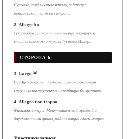
Суровое, конфликтное начало, задающее
трагический тон всей симфонии.
2. Allegretto
Гротескное, саркастичное скерцо, в котором
слышны отголоски музыки Густава Малера.
СТОРОНА Б
3. Largo
🌟
Сердце симфонии. Глубочайшая скорбь и плач
струнных инструментов, доводящие до мурашек.
4. Allegro non troppo
Финальный марш. Монументальный, грозный и
двусмысленный финал, подавляющий своей мощью.
Участники записи: